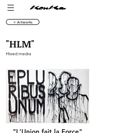
< Artworks
"HLM"
Mixed media
"L'Union fait la Force"