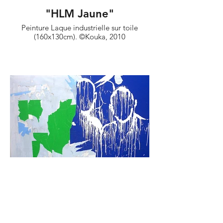
"HLM Jaune"
Peinture Laque industrielle sur toile
(160x130cm). ©Kouka, 2010
"HLM République"
Techniques mixtes sur toile (160x200cm).