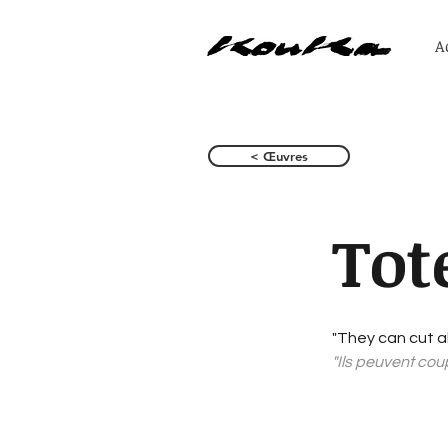
A
< Œuvres
Tot
"They can cut al
"Ils peuvent cou