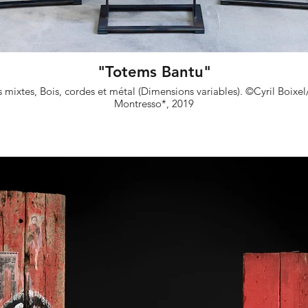
"Totems Bantu"
 mixtes, Bois, cordes et métal (Dimensions variables). ©Cyril Boixe
Montresso*, 2019