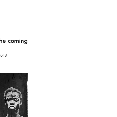
 the coming
2018