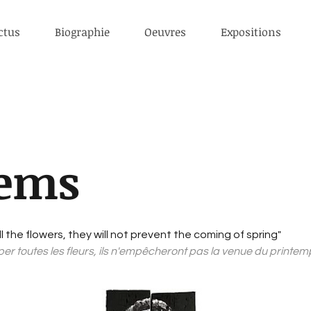
ctus
Biographie
Oeuvres
Expositions
ems
l the flowers, they will not prevent the coming of spring"
per toutes les fleurs, ils n'empêcheront pas la venue du printe