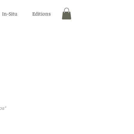
In-Situ
Editions
mps"