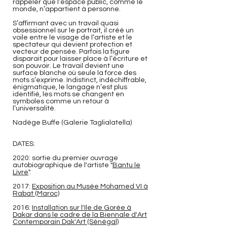
rappeler que l’espace public, comme le
monde, n’appartient à personne.
S’affirmant avec un travail quasi
obsessionnel sur le portrait, il créé un
voile entre le visage de l’artiste et le
spectateur qui devient protection et
vecteur de pensée. Parfois la figure
disparait pour laisser place à l’écriture et
son pouvoir. Le travail devient une
surface blanche où seule la force des
mots s’exprime. Indistinct, indéchiffrable,
énigmatique, le langage n’est plus
identifié, les mots se changent en
symboles comme un retour à
l’universalité.
Nadège Buffe (Galerie Taglialatella)
DATES:
2020: sortie du premier ouvrage
autobiographique de l'artiste "
Bantu le
Livre
".
2017:
Exposition au Musée Mohamed VI à
Rabat (Maroc)
2016:
Installation sur l'Ile de Gorée à
Dakar dans le cadre de la Biennale d'Art
Contemporain Dak'Art (Sénégal)