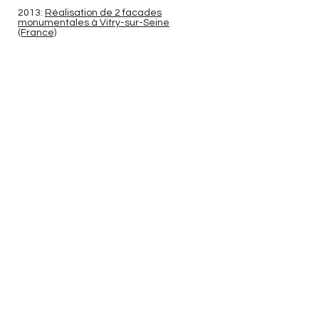
2013:
Réalisation de 2 facades
monumentales à Vitry-sur-Seine
(France)
2011:
"Les Guerriers Bantu de la
République" à Paris (France)
2008:
Premier "Guerrier Bantu" peint au
Centre International des Civilisations
Bantu (CICIBA) à Libreville (Gabon)
Actus
Biographie
Sélection
Editions
Presse