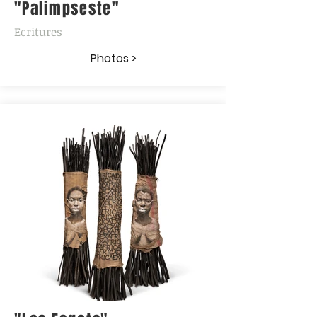
"Palimpseste"
Ecritures
Photos >