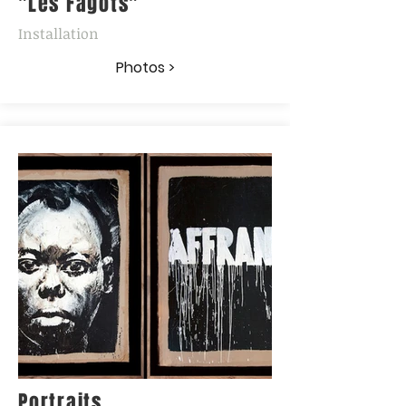
"Les Fagots"
Installation
Photos >
Portraits