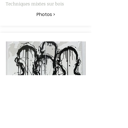
Techniques mixtes sur bois
Photos >
"HLM"