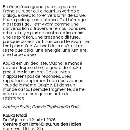
En écho à son grand-père, le peintre
Francis Gruber qui a nourri un véritable
dialogue avec la forêt vers la fin de sa vie,
Kouka prolonge une filiation. Cet héritage
n’est pas figé, il est vivant comme une
conversation à travers le temps. Dans ses
arbres, il n’y a plus de confrontation mais
une respiration, une présence diffuse,
presque collective. L’humain et le vivant ne
font plus qu’un. Au bout de la quête, il ne
reste que cela : une énergie, une lumière,
une force de vie.
Kouka est un idéaliste. Quand le monde
devient trop sombre, le geste de Kouka
produit de la lumière. Ses œuvres
n’apportent pas de réponses. Elles
rappellent simplement que nous venons
tous de la même Origine. Et dans un
monde où tout semble fragmenté, cette
idée devient presque un acte de
résistance.
Nadège Buffe, Galerie Taglialatella Paris
Kouka Ntadi
Du 06 juin au 12 juillet 2026
Centre d’art Hôtel-Dieu, rue des Halles
mercredi 15 h > 18 h